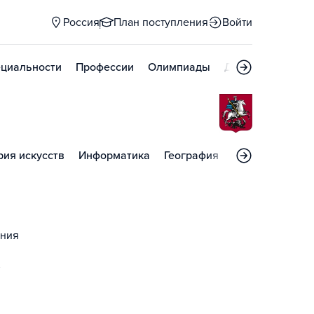
Россия
План поступления
Войти
циальности
Профессии
Олимпиады
Дни открытых д
рия искусств
Информатика
География
Генетика
ания