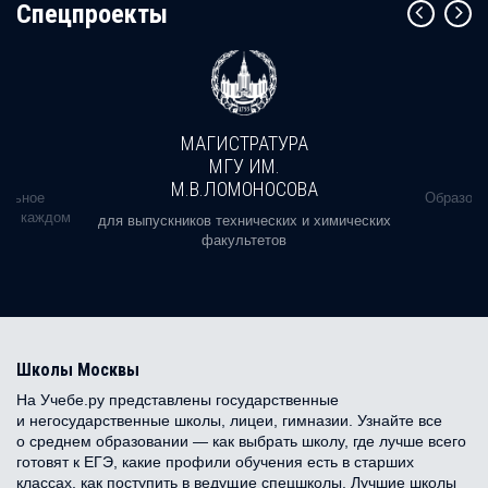
Cпецпроекты
МАГИСТРАТУРА
МГУ ИМ.
М.В.ЛОМОНОСОВА
альное
Образова
ь в каждом
для выпускников технических и химических
факультетов
Школы Москвы
На Учебе.ру представлены государственные
и негосударственные школы, лицеи, гимназии. Узнайте все
о среднем образовании — как выбрать школу, где лучше всего
готовят к ЕГЭ, какие профили обучения есть в старших
классах, как поступить в ведущие спецшколы. Лучшие школы