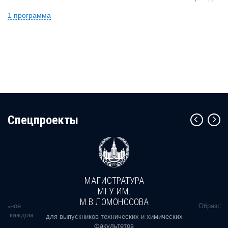
1 программа
Cпецпроекты
МАГИСТРАТУРА
МГУ ИМ.
М.В.ЛОМОНОСОВА
альное
Образова
ь в каждом
для выпускников технических и химических
факультетов