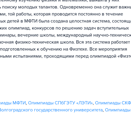
ленному изучению физики и математики, выявить у них
ть поиску молодых талантов. Одновременно она служит важ
и, той работы, которая проводится постоянно в течение
ых детей в МФТИ была создана целостная система, состоящ
ких олимпиад, конкурсов по решению задач вступительных
еминары, вечерние школы, международный научно-техничес
аочная физико-техническая школа. Вся эта система работает
 подготовленных к обучению на Физтехе. Все мероприятия
ьными испытаниями, проходящими перед олимпиадой «Физте
пиады МФТИ
,
Олимпиады СПбГЭТУ «ЛЭТИ»
,
Олимпиады СКФ
олгоградского государственного университета
,
Олимпиады