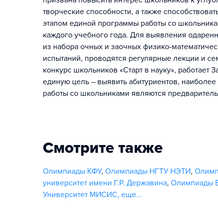
призвана повысить интерес школьников к углуб
творческие способности, а также способствова
этапом единой программы работы со школьникам
каждого учебного года. Для выявления одаренн
из набора очных и заочных физико-математичес
испытаний, проводятся регулярные лекции и с
конкурс школьников «Старт в науку», работает З
единую цель – выявить абитуриентов, наиболее
работы со школьниками являются предварител
Смотрите также
Олимпиады КФУ
,
Олимпиады НГТУ НЭТИ
,
Олим
университет имени Г.Р. Державина
,
Олимпиады В
Университет МИСИС
,
еще...