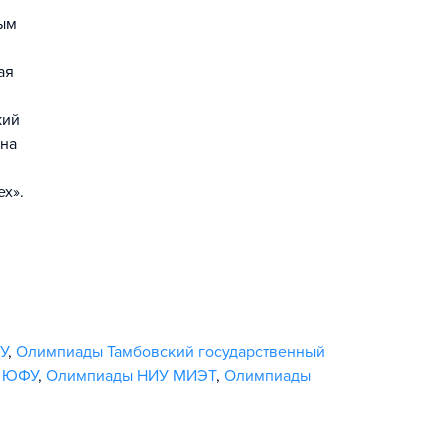
ным
ая
кий
 на
х».
У
,
Олимпиады Тамбовский государственный
 ЮФУ
,
Олимпиады НИУ МИЭТ
,
Олимпиады