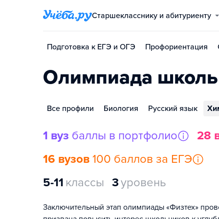
Старшекласснику и абитуриенту
Подготовка к ЕГЭ и ОГЭ
Профориентация
Олимпиада школь
Все профили
Биология
Русский язык
Хи
1 вуз
баллы в портфолио
28 
16 вузов
100 баллов за ЕГЭ
5-11
классы
3
уровень
Заключительный этап олимпиады «Физтех» прово