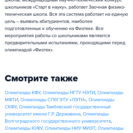
школы, международный научно-технический конкурс
школьников «Старт в науку», работает Заочная физико-
техническая школа. Вся эта система работает на единую
цель – выявить абитуриентов, наиболее
подготовленных к обучению на Физтехе. Все
мероприятия работы со школьниками являются
предварительными испытаниями, проходящими перед
олимпиадой «Физтех».
Смотрите также
Олимпиады КФУ
,
Олимпиады НГТУ НЭТИ
,
Олимпиады
МФТИ
,
Олимпиады СПбГЭТУ «ЛЭТИ»
,
Олимпиады
СКФУ
,
Олимпиады Тамбовский государственный
университет имени Г.Р. Державина
,
Олимпиады
Волгоградского государственного университета
,
Олимпиады ЮФУ
,
Олимпиады НИУ МИЭТ
,
Олимпиады