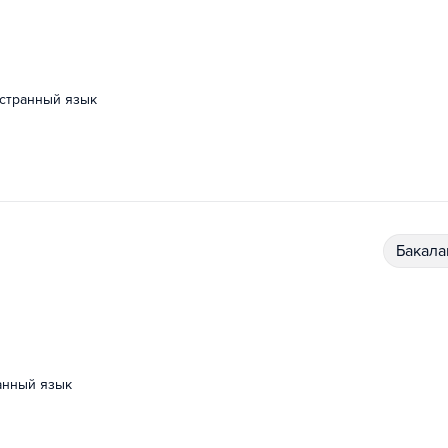
остранный язык
бакал
ранный язык