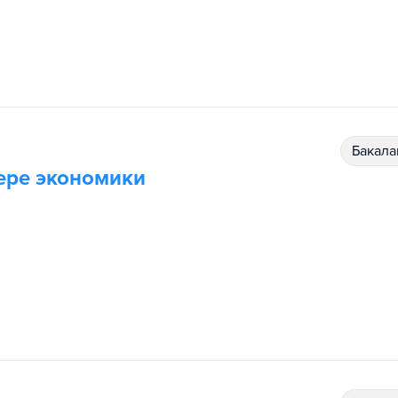
бакал
ере экономики