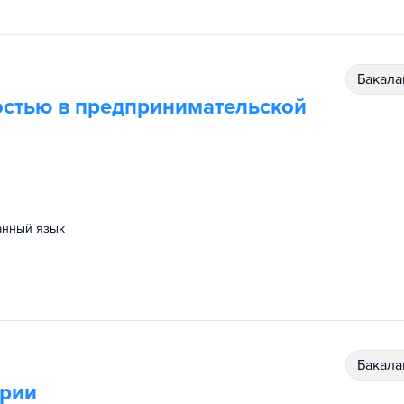
бакал
остью в предпринимательской
ранный язык
бакал
трии