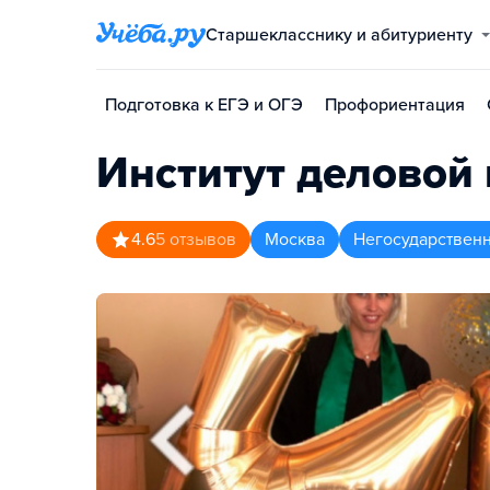
Старшекласснику и абитуриенту
Подготовка к ЕГЭ и ОГЭ
Профориентация
Институт деловой
4.6
5
отзывов
Москва
Негосударствен