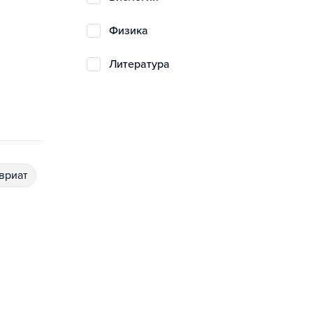
физика
литература
авриат