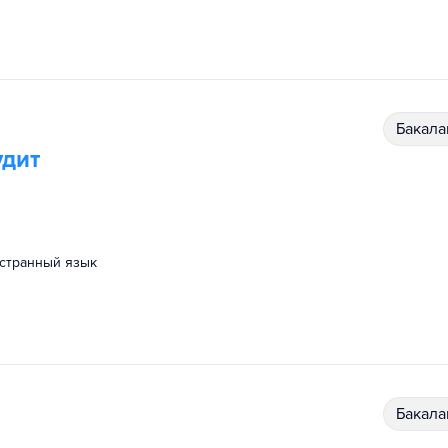
бакал
удит
остранный язык
бакал