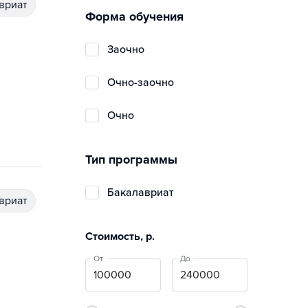
авриат
Форма обучения
заочно
очно-заочно
очно
Тип программы
бакалавриат
авриат
Стоимость, р.
От
До