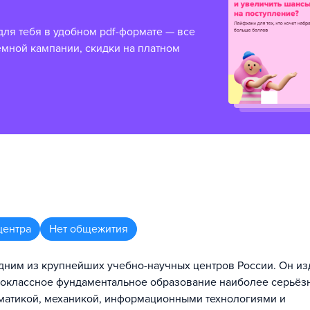
для тебя в удобном pdf-формате — все
емной кампании, скидки на платном
центра
Нет общежития
дним из крупнейших учебно-научных центров России. Он из
воклассное фундаментальное образование наиболее серьёз
матикой, механикой, информационными технологиями и