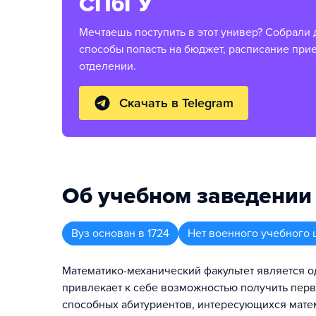
СПбГУ
Мечтаешь поступить в этот универ? Собрали 
способы попасть на бюджет, расписание при
отделении.
Скачать в Telegram
Об учебном заведении
Вуз
основан в
1724
Нет военного учебного 
Математико-механический факультет является о
привлекает к себе возможностью получить пер
способных абитуриентов, интересующихся мате