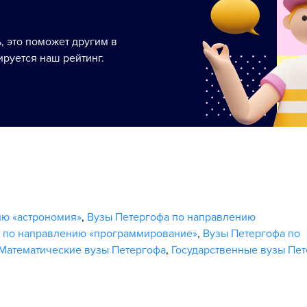
ь, это поможет другим в
руется наш рейтинг.
ию «астрономия»
,
Вузы Петергофа по направлению
 по направлению «программирование»
,
Вузы Петергофа по
Математические вузы Петергофа
,
Государственные вузы Пе