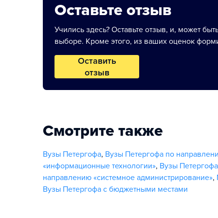
Оставьте отзыв
Учились здесь? Оставьте отзыв, и, может быт
выборе. Кроме этого, из ваших оценок форми
Оставить
отзыв
Смотрите также
Вузы Петергофа
,
Вузы Петергофа по направлен
«информационные технологии»
,
Вузы Петергофа
направлению «системное администрирование»
,
Вузы Петергофа с бюджетными местами