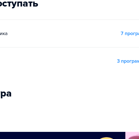
оступать
ика
7 прог
3 прогр
ура