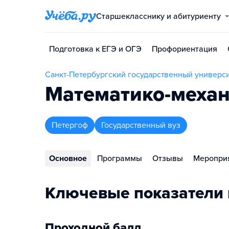
Старшекласснику и абитуриенту
Подготовка к ЕГЭ и ОГЭ
Профориентация
Санкт-Петербургский государственный универси
Математико-механ
Петергоф
Государственный вуз
Основное
Программы
Отзывы
Меропри
Ключевые показатели 
Проходной балл