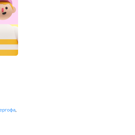
тергофа
,