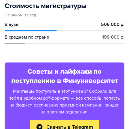
Стоимость магистратуры
На очном, за год
В вузе
506 000 р.
В среднем по стране
199 000 р.
Советы и лайфхаки по
поступлению в Финуниверситет
Мечтаешь поступить в этот универ? Собрали для
тебя в удобном pdf-формате — все способы попасть
на бюджет, расписание приемной кампании, скидки
на платном отделении.
Скачать в Telegram