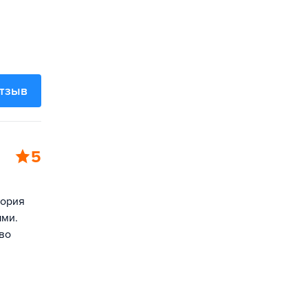
отзыв
5
тория
ыми.
во