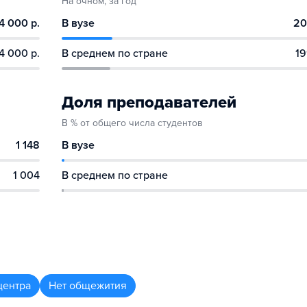
На очном, за год
4 000 р.
В вузе
20
4 000 р.
В среднем по стране
19
Доля преподавателей
В % от общего числа студентов
1 148
В вузе
1 004
В среднем по стране
центра
Нет общежития