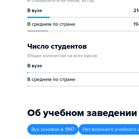
И специалитета на очном, за год
В вузе
21
В среднем по стране
19
Число студентов
Общее количество на всех курсах
В вузе
В среднем по стране
Об учебном заведении
Вуз
основан в
1997
Нет военного учебного 