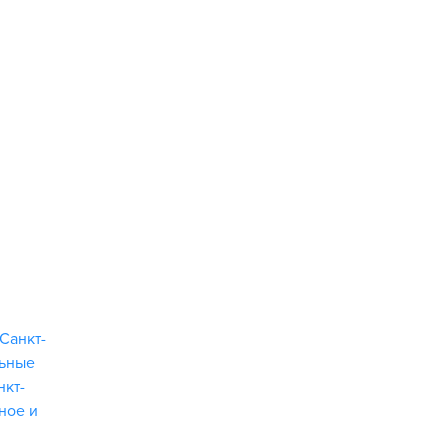
Санкт-
льные
нкт-
ное и