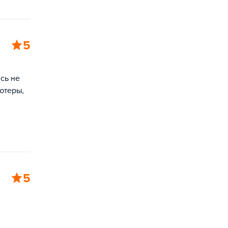
5
сь не
ьютеры,
5