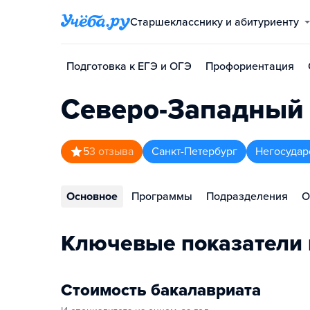
Старшекласснику и абитуриенту
Подготовка к ЕГЭ и ОГЭ
Профориентация
Северо-Западный 
5
3
отзыва
Санкт-Петербург
Негосудар
Основное
Программы
Подразделения
О
Ключевые показатели 
Стоимость бакалавриата