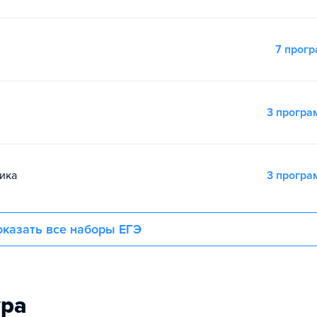
7 прог
3 прогр
ика
3 прогр
казать все наборы ЕГЭ
ура