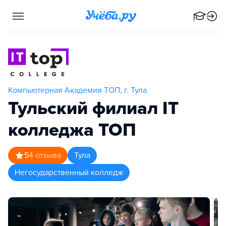
Компьютерная Академия TOП, г. Тула
Тульский филиал IT
колледжа TOП
5
4
отзыва
Тула
Негосударственный колледж