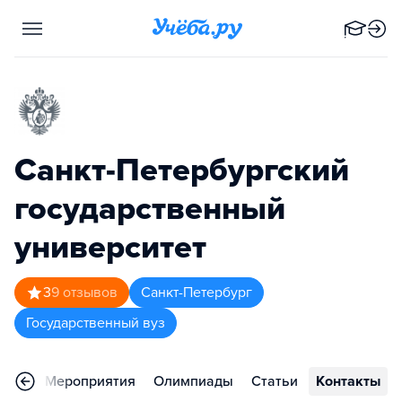
Санкт-Петербургский
государственный
университет
3
9
отзывов
Санкт-Петербург
Государственный вуз
ывы
Мероприятия
Олимпиады
Статьи
Контакты