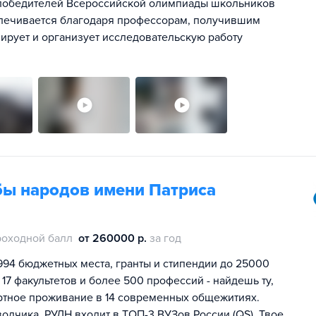
е победителей Всероссийской олимпиады школьников
спечивается благодаря профессорам, получившим
ирует и организует исследовательскую работу
бы народов имени Патриса
роходной балл
от 260000 р.
за год
994 бюджетных места, гранты и стипендии до 25000
 17 факультетов и более 500 профессий - найдешь ту,
ртное проживание в 14 современных общежитиях.
одчика. РУДН входит в ТОП-3 ВУЗов России (QS). Твое