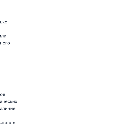
лько
или
рного
ное
нических
Наличие
спитать