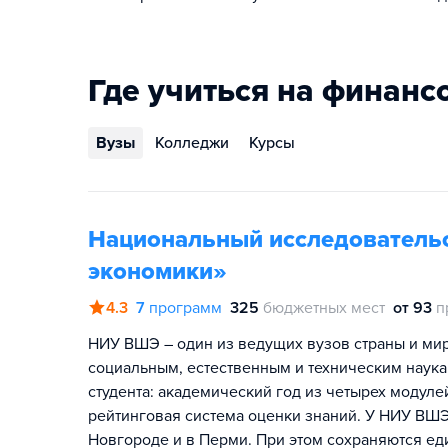
Где учиться на финанс
Вузы
Колледжи
Курсы
Национальный исследователь
экономики»
4.3
7
программ
325
бюджетных мест
от 93
п
НИУ ВШЭ – один из ведущих вузов страны и мира
социальным, естественным и техническим наука
студента: академический год из четырех модул
рейтинговая система оценки знаний. У НИУ ВШЭ
Новгороде и в Перми. При этом сохраняются ед