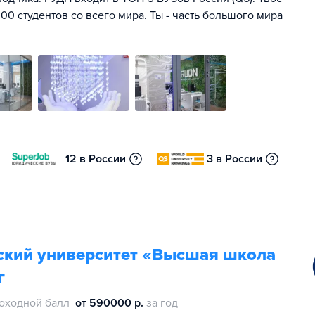
00 студентов со всего мира. Ты - часть большого мира
12 в России
3 в России
ский университет «Высшая школа
г
оходной балл
от 590000 р.
за год