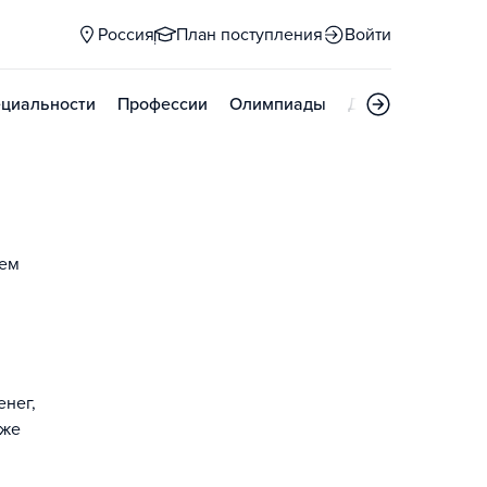
Россия
План поступления
Войти
циальности
Профессии
Олимпиады
Дни открытых д
ием
енег,
кже