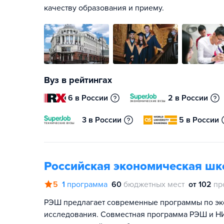
качеству образования и приему.
Вуз в рейтингах
6 в России
2 в России
3 в России
5 в России
Российская экономическая шк
5
1
программа
60
бюджетных мест
от 102
пр
РЭШ предлагает современные программы по эко
исследования. Совместная программа РЭШ и Н