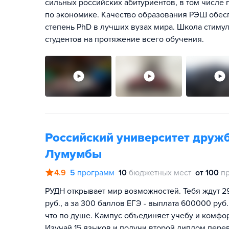
сильных российских абитуриентов, в том числ
по экономике. Качество образования РЭШ обе
степень PhD в лучших вузах мира. Школа стимул
студентов на протяжение всего обучения.
Российский университет друж
Лумумбы
4.9
5
программ
10
бюджетных мест
от 100
п
РУДН открывает мир возможностей. Тебя ждут 2
руб., а за 300 баллов ЕГЭ - выплата 600000 руб.
что по душе. Кампус объединяет учебу и комфо
Изучай 15 языков и получи второй диплом перев