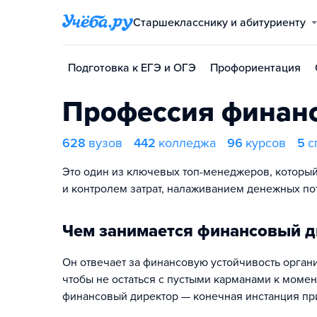
Старшекласснику и абитуриенту
Подготовка к ЕГЭ и ОГЭ
Профориентация
Профессия финан
628
вузов
442
колледжа
96
курсов
5
с
Это один из ключевых топ-менеджеров, которы
и контролем затрат, налаживанием денежных по
Чем занимается финансовый д
Он отвечает за финансовую устойчивость органи
чтобы не остаться с пустыми карманами к момен
финансовый директор — конечная инстанция при