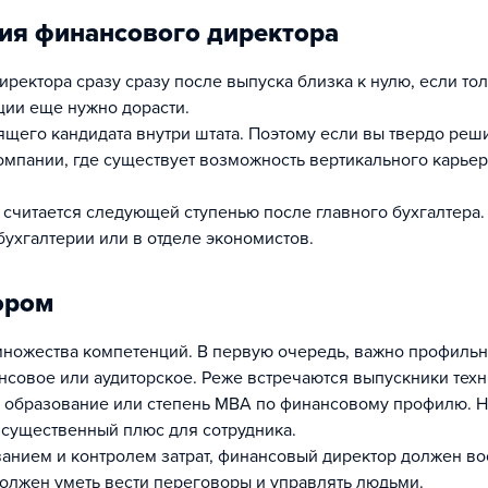
ия финансового директора
ректора сразу сразу после выпуска близка к нулю, если то
ции еще нужно дорасти.
ящего кандидата внутри штата. Поэтому если вы твердо реш
компании, где существует возможность вертикального карье
 считается следующей ступенью после главного бухгалтера.
 бухгалтерии или в отделе экономистов.
ором
 множества компетенций. В первую очередь, важно профиль
нсовое или аудиторское. Реже встречаются выпускники тех
ое образование или степень МВА по финансовому профилю. 
существенный плюс для сотрудника.
анием и контролем затрат, финансовый директор должен во
олжен уметь вести переговоры и управлять людьми.