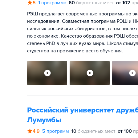
5
1
программа
60
бюджетных мест
от 102
пр
РЭШ предлагает современные программы по эко
исследования. Совместная программа РЭШ и Н
сильных российских абитуриентов, в том числ
по экономике. Качество образования РЭШ обе
степень PhD в лучших вузах мира. Школа стимул
студентов на протяжение всего обучения.
Российский университет друж
Лумумбы
4.9
5
программ
10
бюджетных мест
от 100
п