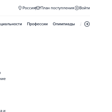
Россия
План поступления
Войти
циальности
Профессии
Олимпиады
Дни открытых д
м
ние
а и