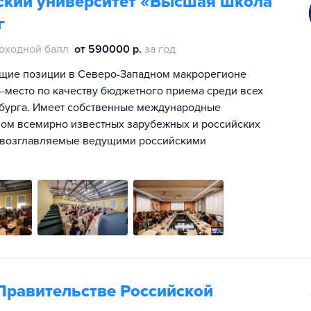
ский университет «Высшая школа
г
оходной балл
от 590000 р.
за год
щие позиции в Северо-Западном макрорегионе
 4-место по качеству бюджетного приема среди всех
ербурга. Имеет собственные международные
вом всемирно известных зарубежных и российских
и, возглавляемые ведущими российскими
Правительстве Российской