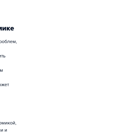
мике
роблем,
ить
ым
ожет
омикой,
и и