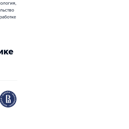
кология,
ельство
работке
ике