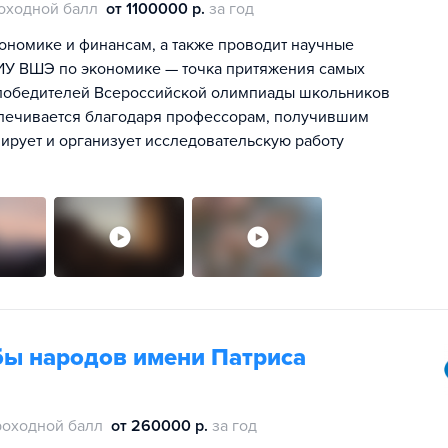
оходной балл
от 1100000 р.
за год
номике и финансам, а также проводит научные
ИУ ВШЭ по экономике — точка притяжения самых
е победителей Всероссийской олимпиады школьников
спечивается благодаря профессорам, получившим
ирует и организует исследовательскую работу
бы народов имени Патриса
роходной балл
от 260000 р.
за год