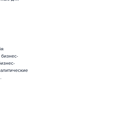
 бизнес-
бизнес-
налитические
.