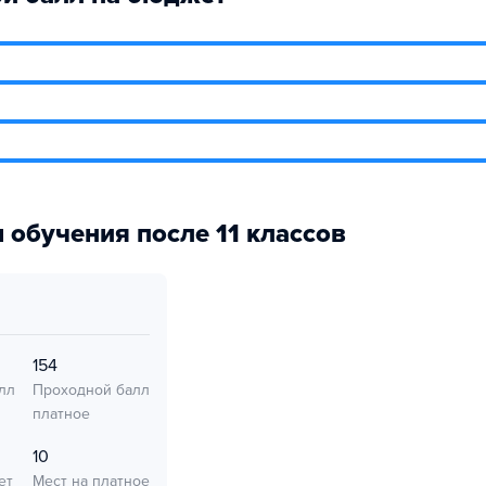
 обучения после 11 классов
154
лл
Проходной балл
платное
10
ет
Мест на платное