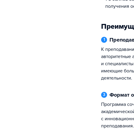
получения о
Преимущ
Препода
1
К преподаванию привлекаются как
авторитетные 
и специалисты
имеющие боль
деятельности.
Формат 
3
Программа сочетает в себе традиции
академическо
с инновацион
преподавания.