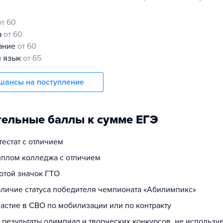
от 60
а
от 60
нание
от 60
й язык
от 65
шансы на поступление
ельные баллы к сумме ЕГЭ
ттестат с отличием
диплом колледжа с отличием
лотой значок ГТО
наличие статуса победителя чемпионата «Абилимпикс»
частие в СВО по мобилизации или по контракту
а результаты олимпиад и творческих конкурсов, не использ