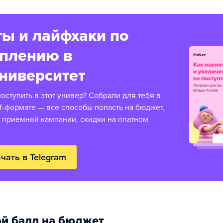
ы и лайфхаки по
уплению в
ниверситет
оступить в этот универ? Собрали для тебя в
f-формате — все способы попасть на бюджет,
 приемной кампании, скидки на платном
чать в Telegram
й балл на бюджет