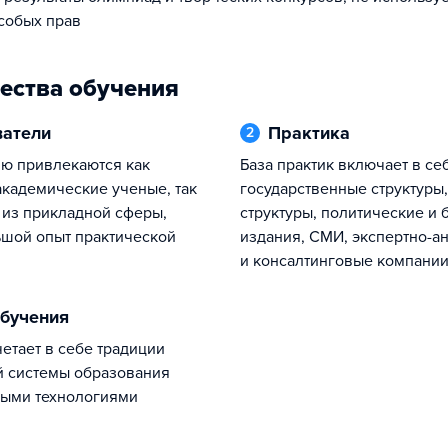
собых прав
ества обучения
ватели
Практика
2
База практик включает в себя
академические ученые, так
государственные структуры,
 из прикладной сферы,
структуры, политические и 
шой опыт практической
издания, СМИ, экспертно-а
и консалтинговые компании
обучения
й системы образования
ными технологиями