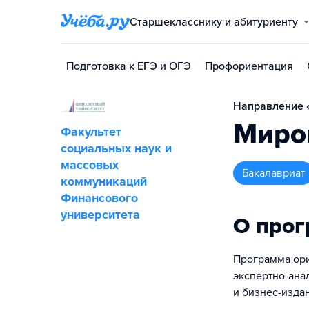
Старшекласснику и абитуриенту
Подготовка к ЕГЭ и ОГЭ
Профориентация
Направление «
Миров
Факультет
социальных наук и
массовых
бакалавриат
коммуникаций
Финансового
университета
О про
Программа ори
экспертно-ана
и бизнес-изда