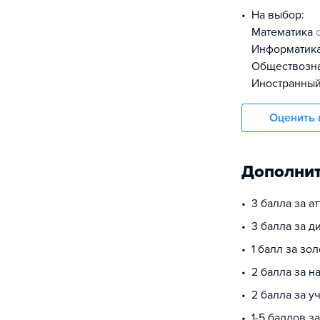
На выбор:
математика
информатик
обществоз
иностранны
Оценить 
Дополнит
3 балла за а
3 балла за 
1 балл за зо
2 балла за 
2 балла за у
1-5 баллов з