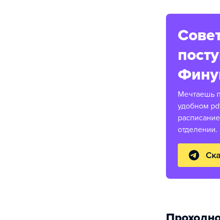
Совет
пост
Фину
Мечтаешь п
удобном pd
расписание
отделении.
Ска
Проходно