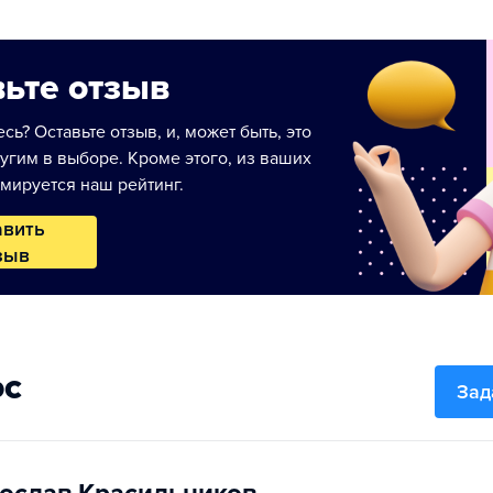
ьте отзыв
сь? Оставьте отзыв, и, может быть, это
угим в выборе. Кроме этого, из ваших
мируется наш рейтинг.
авить
зыв
ос
Зад