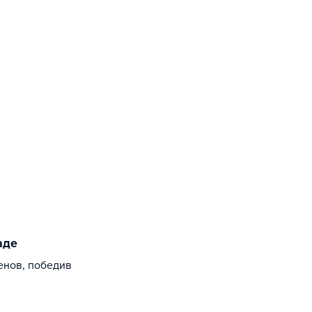
аде
енов, победив