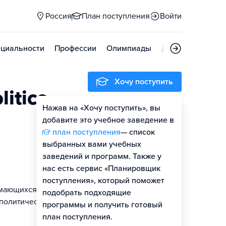
Россия
План поступления
Войти
циальности
Профессии
Олимпиады
Дни открытых д
Хочу поступить
itics
Нажав на «Хочу поступить», вы
Оценить шансы
добавите это учебное заведение в
план поступления
— список
Гайд по поступлению
выбранных вами учебных
заведений и программ. Также у
нас есть сервис «Планировщик
поступления», который поможет
имающихся
подобрать подходящие
 политических
программы и получить готовый
план поступления.