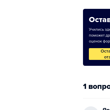
Остав
Учились зде
поможет др
оценок фор
Ост
от
1 вопр