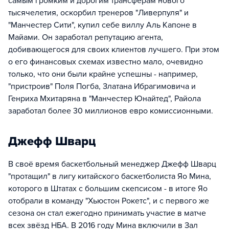
самым громким и дорогим трансферам нового
тысячелетия, оскорбил тренеров "Ливерпуля" и
"Манчестер Сити", купил себе виллу Аль Капоне в
Майами. Он заработал репутацию агента,
добивающегося для своих клиентов лучшего. При этом
о его финансовых схемах известно мало, очевидно
только, что они были крайне успешны - например,
"пристроив" Поля Погба, Златана Ибрагимовича и
Генриха Мхитаряна в "Манчестер Юнайтед", Райола
заработал более 30 миллионов евро комиссионными.
Джефф Шварц
В своё время баскетбольный менеджер Джефф Шварц
"протащил" в лигу китайского баскетболиста Яо Мина,
которого в Штатах с большим скепсисом - в итоге Яо
отобрали в команду "Хьюстон Рокетс", и с первого же
сезона он стал ежегодно принимать участие в матче
всех звёзд НБА. В 2016 году Мина включили в Зал