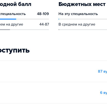
одной балл
Бюджетных мест
 специальность
48-109
На эту специальность
ем на другие
44-87
В среднем на другие
оступить
87 в
6 в