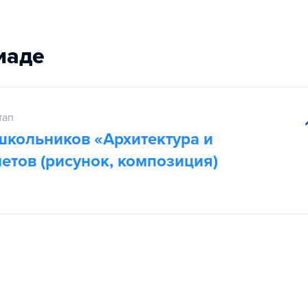
иаде
тап
кольников «Архитектура и
етов (рисунок, композиция)
п