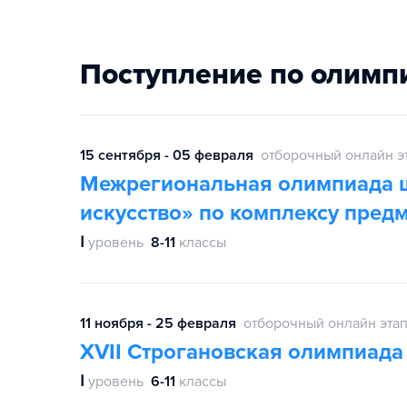
Поступление по олимп
15 сентября - 05 февраля
отборочный онлайн э
Межрегиональная олимпиада ш
искусство» по комплексу предм
Ⅰ
уровень
8-11
классы
11 ноября - 25 февраля
отборочный онлайн эта
XVII Строгановская олимпиада
Ⅰ
уровень
6-11
классы