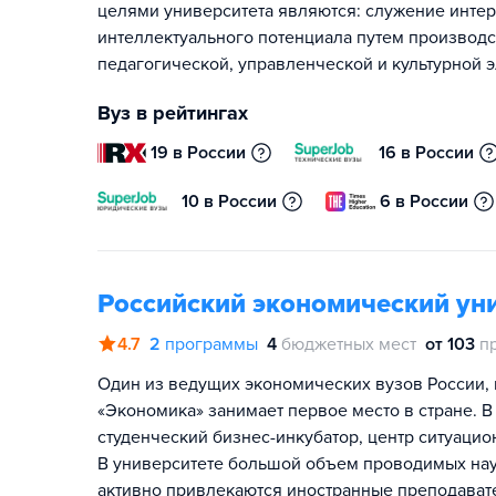
целями университета являются: служение интер
интеллектуального потенциала путем производ
педагогической, управленческой и культурной 
Вуз в рейтингах
19 в России
16 в России
10 в России
6 в России
Российский экономический уни
4.7
2
программы
4
бюджетных мест
от 103
п
Один из ведущих экономических вузов России, 
«Экономика» занимает первое место в стране. В
студенческий бизнес-инкубатор, центр ситуаци
В университете большой объем проводимых нау
активно привлекаются иностранные преподавате