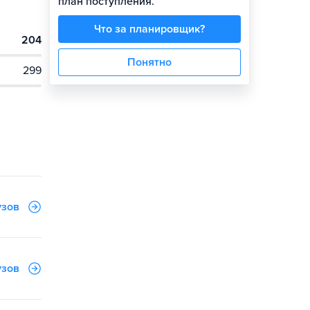
план поступления.
Что за планировщик?
204
Понятно
299
узов
узов